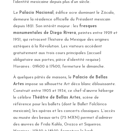
l’identité mexicaine depuis plus d’un siècle.
Le
Palacio Nacional
, édifice ocre dominant le Zócalo,
demeure la résidence officielle du Président mexicain
depuis 1821. Son intérêt majeur : les
fresques
monumentales de Diego Rivera
, peintes entre 1929 et
1951, qui retracent l’histoire du Mexique des origines
aztèques à la Révolution. Les visiteurs accèdent
gratuitement aux trois cours principales (accueil
obligatoire aux portes, pièce d’identité requise).
Horaires : 09h00 à 17h00, fermeture le dimanche.
À quelques pâtés de maisons, le
Palacio de Bellas
Artes
impose sa silhouette Art déco blanc éblouissante.
Construit entre 1905 et 1934, ce chef-d’œuvre héberge
le célèbre
Théâtre de Bellas Artes
, scène de
référence pour les ballets (dont le Ballet Folclórico
mexicain), les opéras et les concerts classiques. L’accès
au musée des beaux-arts (75 MXN) permet d’admirer
des œuvres de Frida Kahlo, Orozco et Siqueiros.