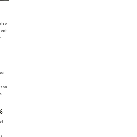
otre
vent
e
ssi
izon
s
%
el
us