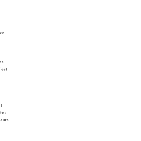
en.
es
’est
et
ttes
veurs