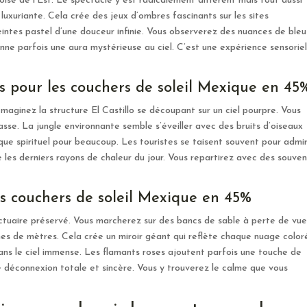
ise de l’Est. Le spectacle y est radicalement différent mais tout aussi
e luxuriante. Cela crée des jeux d’ombres fascinants sur les sites
ntes pastel d’une douceur infinie. Vous observerez des nuances de bleu
donne parfois une aura mystérieuse au ciel. C’est une expérience sensoriel
s pour les couchers de soleil Mexique en 45
 Imaginez la structure El Castillo se découpant sur un ciel pourpre. Vous
passe. La jungle environnante semble s’éveiller avec des bruits d’oiseaux
ue spirituel pour beaucoup. Les touristes se taisent souvent pour admi
les derniers rayons de chaleur du jour. Vous repartirez avec des souven
es couchers de soleil Mexique en 45%
nctuaire préservé. Vous marcherez sur des bancs de sable à perte de vue
nes de mètres. Cela crée un miroir géant qui reflète chaque nuage color
ns le ciel immense. Les flamants roses ajoutent parfois une touche de
ne déconnexion totale et sincère. Vous y trouverez le calme que vous