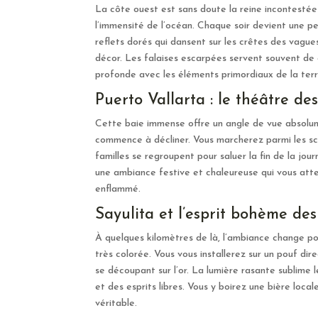
La côte ouest est sans doute la reine incontestée 
l’immensité de l’océan. Chaque soir devient une p
reflets dorés qui dansent sur les crêtes des vagu
décor. Les falaises escarpées servent souvent de 
profonde avec les éléments primordiaux de la ter
Puerto Vallarta : le théâtre d
Cette baie immense offre un angle de vue absolu
commence à décliner. Vous marcherez parmi les scu
familles se regroupent pour saluer la fin de la jo
une ambiance festive et chaleureuse qui vous atte
enflammé.
Sayulita et l’esprit bohème de
À quelques kilomètres de là, l’ambiance change po
très colorée. Vous vous installerez sur un pouf dir
se découpant sur l’or. La lumière rasante sublime l
et des esprits libres. Vous y boirez une bière loca
véritable.