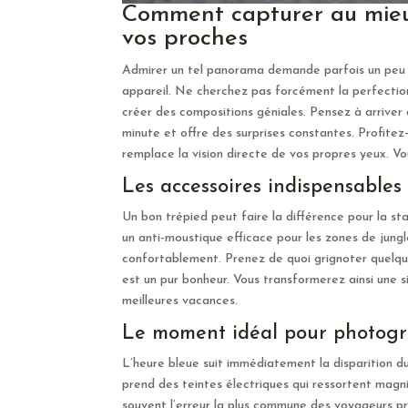
Comment capturer au mieux
vos proches
Admirer un tel panorama demande parfois un peu d’
appareil. Ne cherchez pas forcément la perfection
créer des compositions géniales. Pensez à arriver
minute et offre des surprises constantes. Profite
remplace la vision directe de vos propres yeux. Vou
Les accessoires indispensables
Un bon trépied peut faire la différence pour la stabi
un anti-moustique efficace pour les zones de jung
confortablement. Prenez de quoi grignoter quelques
est un pur bonheur. Vous transformerez ainsi une s
meilleures vacances.
Le moment idéal pour photogra
L’heure bleue suit immédiatement la disparition du
prend des teintes électriques qui ressortent magnif
souvent l’erreur la plus commune des voyageurs pr