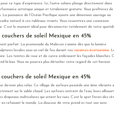
pour ce type d’expérience. Ici, l’astre solaire plonge directement dans
erformance artistique unique et totalement gratuite. Vous profiterez de
es. La puissance de l’Océan Pacifique ajoute une dimension sauvage au
cadre naturel à ces tableaux vivants. Vous ressentirez une connexion
re. C’est le moment idéal pour déconnecter totalement de votre quotidi
es couchers de soleil Mexique en 45%
ment parfait. La promenade du Malecon s’anime dès que la lumière
lptures locales sous un ciel de feu durant vos
vacances écotourisme
. L
urnée. Les teintes de rose et de cuivre embrasent les façades blanches. C
nd là-bas. Vous ne pourrez plus détacher votre regard de cet horizon
s couchers de soleil Mexique en 45%
ur devenir plus relax. Ce village de surfeurs possède une âme vibrante 
ectement sur le sable chaud. Les surfeurs rentrent de l’eau, leurs silhoue
es drapeaux multicolores qui ornent les rues. C’est le spot favori des rê
le en refaisant le monde. La douceur de vivre prend ici tout son sens