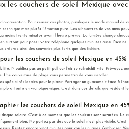
 les couchers de soleil Mexique avec
organisation. Pour réussir vos photos, privilégiez le mode manuel de v
 technique mais plutôt l’émotion pure. Les silhouettes de vos amis peu
 au moins trente minutes avant l’heure prévue. La lumière change chaqu
z-en surtout pour poser votre téléphone quelques minutes aussi. Rien ne
s créerez ainsi des souvenirs plus forts que des fichiers.
 pour les couchers de soleil Mexique en 45%
lité. N’oubliez pas un petit pull car l’air se rafraîchit vite. Prévoyez au
le. Une couverture de plage vous permettra de vous installer
 spécialités locales pour le plaisir. Partager un guacamole face à l’hor
imple attente en vrai pique-nique. C’est dans ces détails que résident le
phier les couchers de soleil Mexique en 45
 disque solaire. C’est à ce moment que les couleurs sont saturées. Le ci
iquement bien. Ne partez pas dès que le soleil n’est plus visible. C’est
essés. Restez encore vingt minutes pour voir les nuages s’embraser. Vo