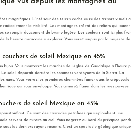
xique vus depuis les montagnes du
s magnifiques. L’intérieur des terres cache aussi des trésors visuels 
e radicalement la visibilité. Les montagnes créent des reliefs qui jouent
es se remplir doucement de brume légère. Les couleurs sont ici plus fro
 de la beauté mexicaine à explorer. Vous serez surpris par la majesté de
es couchers de soleil Mexique en 45%
n bijou. Vous monterez les marches de l’église de Guadalupe à l’heure pi
. Le soleil disparaît derrière les sommets verdoyants de la Sierra. La
les nues. Vous verrez les premières cheminées fumer dans le crépuscule
hentique qui vous enveloppe. Vous aimerez flâner dans les rues pavées
 couchers de soleil Mexique en 45%
époustouflant. Ce sont des cascades pétrifiées qui surplombent une
rmale servent de miroirs au ciel. Vous nagerez au bord du précipice pend
e sous les derniers rayons rasants. C’est un spectacle géologique uniqu