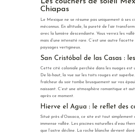
Les couchers de soleil Me
Chiapas
Le Mexique ne se résume pas uniquement à ses côte
méconnus. En altitude, la pureté de l’air transform
avec la lumière descendante. Vous verrez les vallé
mais d’une intensité rare. C’est une autre facette
paysages vertigineux.
San Cristóbal de las Casas : l
Cette cité coloniale perchée dans les nuages est u
De là-haut, la vue sur les toits rouges est superbe
fraîcheur du soir tombe brusquement sur vos épau
naissant. C’est une atmosphère romantique et aut
après ce moment.
Hierve el Agua : le reflet des
Situé près d’Oaxaca, ce site est tout simplement 
immense vallée. Les piscines naturelles d’eau the
que l’astre décline. La roche blanche devient doré