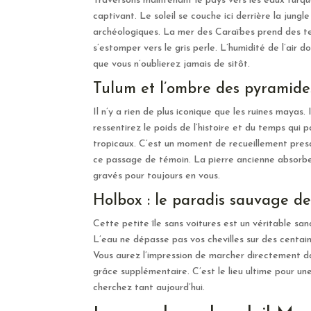
Traversons maintenant le pays vers les eaux turquo
captivant. Le soleil se couche ici derrière la jungl
archéologiques. La mer des Caraïbes prend des tei
s’estomper vers le gris perle. L’humidité de l’air 
que vous n’oublierez jamais de sitôt.
Tulum et l’ombre des pyramide
Il n’y a rien de plus iconique que les ruines mayas.
ressentirez le poids de l’histoire et du temps qui 
tropicaux. C’est un moment de recueillement presq
ce passage de témoin. La pierre ancienne absorbe 
gravés pour toujours en vous.
Holbox : le paradis sauvage d
Cette petite île sans voitures est un véritable sa
L’eau ne dépasse pas vos chevilles sur des centai
Vous aurez l’impression de marcher directement da
grâce supplémentaire. C’est le lieu ultime pour u
cherchez tant aujourd’hui.